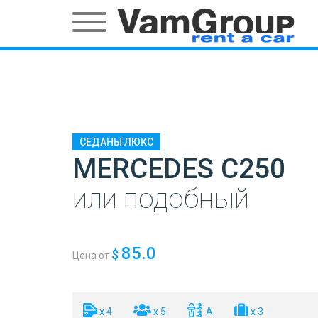
СЕДАНЫ ЛЮКС
MERCEDES C250
или подобный
85.0
$
Цена от
x 4
x 5
A
x 3