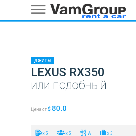
ДЖИПЫ
LEXUS RX350
или подобный
80.0
$
Цена от
x 5
x 5
A
x 3