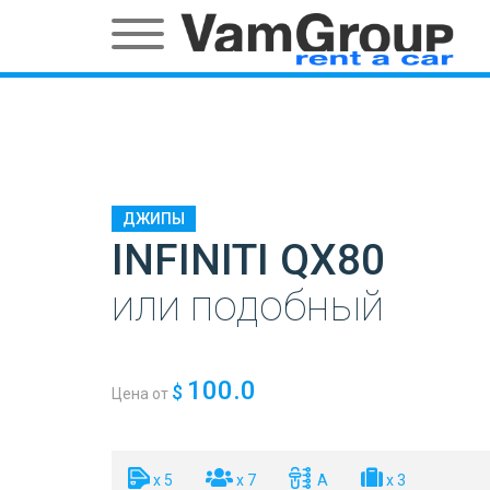
ДЖИПЫ
INFINITI QX80
или подобный
100.0
$
Цена от
x 5
x 7
A
x 3